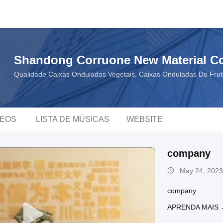
Shandong Corruone New Material Co.
Qualidade Caixas Onduladas Vegetais, Caixas Onduladas Do Frut
DEOS
LISTA DE MÚSICAS
WEBSITE
company
May 24, 2023
company
APRENDA MAIS